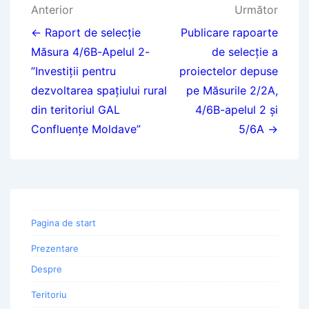
Navigare
Anterior
Următor
în
← Raport de selecție
Publicare rapoarte
Măsura 4/6B-Apelul 2-
de selecție a
articole
”Investiții pentru
proiectelor depuse
dezvoltarea spațiului rural
pe Măsurile 2/2A,
din teritoriul GAL
4/6B-apelul 2 și
Confluențe Moldave”
5/6A →
Pagina de start
Prezentare
Despre
Teritoriu