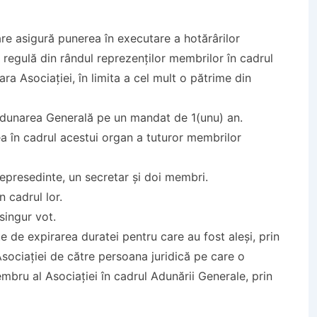
e asigură punerea în executare a hotărârilor
e regulă din rândul reprezenţilor membrilor în cadrul
ara Asociaţiei, în limita a cel mult o pătrime din
 Adunarea Generală pe un mandat de 1(unu) an.
ea în cadrul acestui organ a tuturor membrilor
icepresedinte, un secretar şi doi membri.
n cadrul lor.
singur vot.
e de expirarea duratei pentru care au fost aleşi, prin
Asociaţiei de către persoana juridică pe care o
embru al Asociaţiei în cadrul Adunării Generale, prin