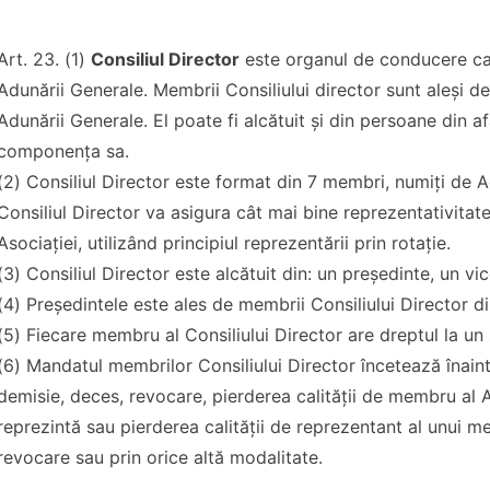
Art. 23. (1)
Consiliul Director
este organul de conducere car
Adunării Generale. Membrii Consiliului director sunt aleşi d
Adunării Generale. El poate fi alcătuit şi din persoane din af
componenţa sa.
(2) Consiliul Director este format din 7 membri, numiţi de
Consiliul Director va asigura cât mai bine reprezentativitat
Asociaţiei, utilizând principiul reprezentării prin rotaţie.
(3) Consiliul Director este alcătuit din: un preşedinte, un v
(4) Preşedintele este ales de membrii Consiliului Director di
(5) Fiecare membru al Consiliului Director are dreptul la un 
(6) Mandatul membrilor Consiliului Director încetează înaint
demisie, deces, revocare, pierderea calităţii de membru al 
reprezintă sau pierderea calităţii de reprezentant al unui m
revocare sau prin orice altă modalitate.