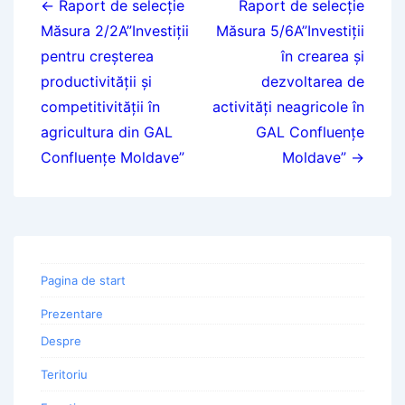
în
← Raport de selecție
Raport de selecție
Măsura 2/2A”Investiții
Măsura 5/6A”Investiții
articole
pentru creșterea
în crearea și
productivității și
dezvoltarea de
competitivității în
activități neagricole în
agricultura din GAL
GAL Confluențe
Confluențe Moldave”
Moldave” →
Pagina de start
Prezentare
Despre
Teritoriu