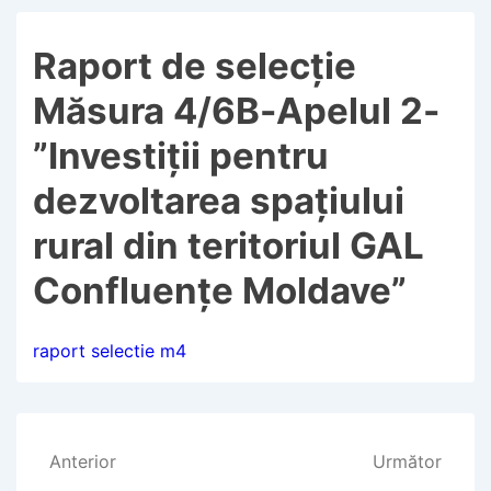
Raport de selecție
Măsura 4/6B-Apelul 2-
”Investiții pentru
dezvoltarea spațiului
rural din teritoriul GAL
Confluențe Moldave”
raport selectie m4
Navigare
Anterior
Următor