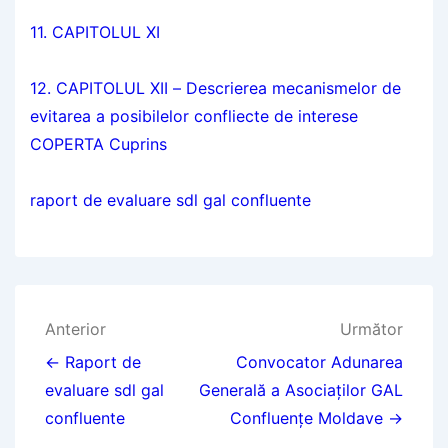
11. CAPITOLUL XI
12. CAPITOLUL XII – Descrierea mecanismelor de
evitarea a posibilelor confliecte de interese
COPERTA
Cuprins
raport de evaluare sdl gal confluente
Navigare
Anterior
Următor
în
← Raport de
Convocator Adunarea
evaluare sdl gal
Generală a Asociaților GAL
articole
confluente
Confluențe Moldave →