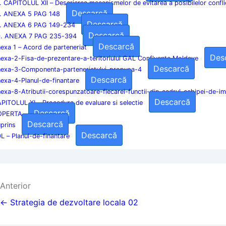
. CAPITOLUL XII – Descrierea mecanismelor de evitarea a posibilelor confli
Descarcă
. ANEXA 5 PAG 148
Descarcă
. ANEXA 6 PAG 149-234
Descarcă
. ANEXA 7 PAG 235-394
Descarcă
exa 1 – Acord de parteneriat
Des
exa-2-Fisa-de-prezentare-a-teritoriului GAL Confluente Moldave
Descarcă
exa-3-Componenta-parteneriatului-propusa-4
Descarcă
exa-4-Planul-de-finantare
exa-8-Atributii-corespunzatoare-fiecarei-functii-din-cadrul-echipei-de-
Descarcă
PITOLUL XI – Procedura de evaluare si selectie
Descarcă
OPERTA
Descarcă
prins
Descarcă
L – Planul-de-finantare
Navigare
Anterior
în
← Strategia de dezvoltare locala 02
articole