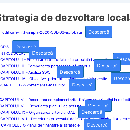
Strategia de dezvoltare loca
Descarcă
modificare-nr.1-simpla-2020-SDL-03-aprobata
Descarcă
 OPIS
Descarcă
 INTRODUCERE
Desca
 CAPITOLUL I – Prezentarea teritoriului si a populatiei acoperite
Descarcă
 CAPITOLUL II – Componenta parteneriatului-propus
Descarcă
 CAPITOLUL III – Analiza SWOT
Descar
 CAPITOLUL IV – Obiective, prioritati si domenii de interventie
Descarcă
-CAPITOLUL-V-Prezentarea-masurilor
 CAPITOLUL VI – Descrierea complementaritatii si sau contributiei la obiect
Descarcă
 CAPITOLUL VII – Descrierea planului de actiune
Descarcă
 CAPITOLUL IX – Organizarea viitorului GAL
 CAPITOLUL VIII – Descrierea procesului de implicare a comunitatilor locale 
Descarcă
. CAPITOLUL X-Planul de finantare al strategiei