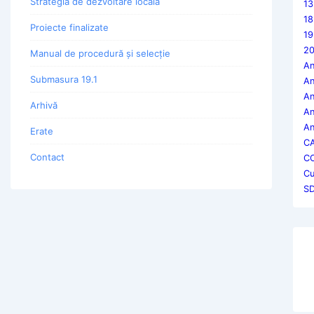
Strategia de dezvoltare locala
13
18
Proiecte finalizate
19
20
Manual de procedură și selecție
An
Submasura 19.1
An
An
Arhivă
An
An
Erate
CA
Contact
C
Cu
SD