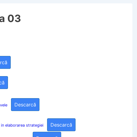
la 03
rcă
că
Descarcă
ivele
Descarcă
in elaborarea strategiei