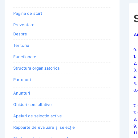
Pagina de start
Prezentare
Despre
3.
Teritoriu
0.
Functionare
1.
2.
Structura organizatorica
3.
4.
Parteneri
5.
6.
Anunturi
Ghiduri consultative
7.
7.
Apeluri de selecție active
8.
9.
Rapoarte de evaluare și selecție
11