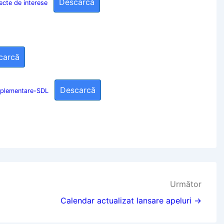
Descarcă
ecte de interese
carcă
Descarcă
implementare-SDL
Următor
Calendar actualizat lansare apeluri →