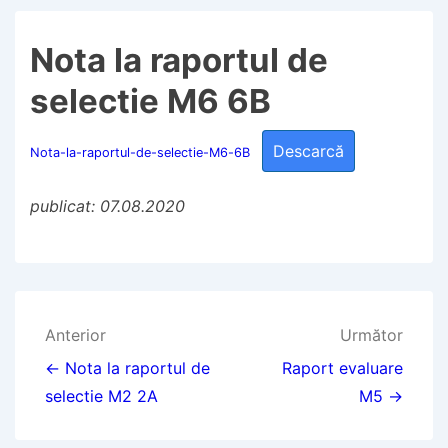
Nota la raportul de
selectie M6 6B
Descarcă
Nota-la-raportul-de-selectie-M6-6B
publicat: 07.08.2020
Navigare
Anterior
Următor
în
← Nota la raportul de
Raport evaluare
selectie M2 2A
M5 →
articole