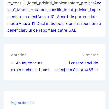
re_consiliu_local_privind_implementare_proiect
Ane
xa_9_Model_Hotarare_consiliu_local_privind_imple
mentare_proiect
Anexa_10_ Acord de parteneriat-
model
Anexa_11_Declaratie pe propria raspundere a
beneficiarului de raportare catre GAL
Navigare
Anterior
Următor
în
← Anunț concurs
Lansare apel de
expert tehnic- 1 post
selecție măsura 4/6B →
articole
Pagina de start