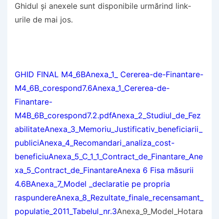
Ghidul și anexele sunt disponibile urmărind link-
urile de mai jos.
GHID FINAL M4_6B
Anexa_1_ Cererea-de-Finantare-
M4_6B_corespond7.6
Anexa_1_Cererea-de-
Finantare-
M4B_6B_corespond7.2.pdf
Anexa_2_Studiul_de_Fez
abilitate
Anexa_3_Memoriu_Justificativ_beneficiarii_
publici
Anexa_4_Recomandari_analiza_cost-
beneficiu
Anexa_5_C_1_1_Contract_de_Finantare_
Ane
xa_5_Contract_de_Finantare
Anexa 6 Fisa măsurii
4.6B
Anexa_7_Model _declaratie pe propria
raspundere
Anexa_8_Rezultate_finale_recensamant_
populatie_2011_Tabelul_nr.3
Anexa_9_Model_Hotara