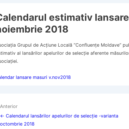
Calendarul estimativ lansare
noiembrie 2018
sociația Grupul de Acțiune Locală ”Confluențe Moldave” pu
timativ al lansărilor apelurilor de selecție aferente măsuril
ociației.
alendar lansare masuri v.nov2018
Navigare
Anterior
în
← Calendarul lansărilor apelurilor de selecție -varianta
octombrie 2018
articole