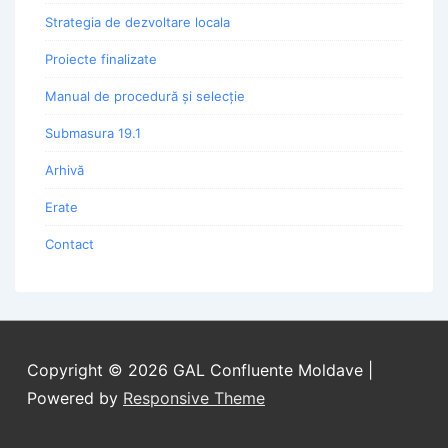
Strategia de dezvoltare locala
Proiecte finalizate
Manual de procedură și selecție
Submasura 19.1
Arhivă
Erate
Contact
Copyright © 2026
GAL Confluente Moldave
|
Powered by
Responsive Theme